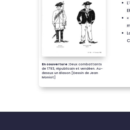
L
E
«
m
L
C
En couverture :
Deux combattants
de 1793, républicain et vendéen. Au-
dessus un Blason [Dessin de Jean
Moniot]