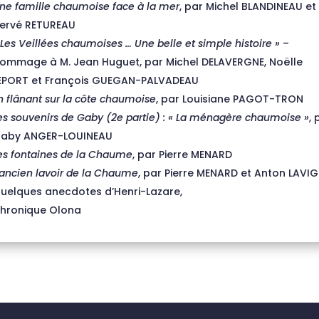
ne famille chaumoise face à la mer
, par Michel BLANDINEAU et
ervé RETUREAU
 Les Veillées chaumoises … Une belle et simple histoire »
–
ommage à M. Jean Huguet, par Michel DELAVERGNE, Noëlle
EPORT et François GUEGAN-PALVADEAU
n flânant sur la côte chaumoise
, par Louisiane PAGOT-TRON
es souvenirs de Gaby (2e partie) : « La ménagère chaumoise »
, 
aby ANGER-LOUINEAU
es fontaines de la Chaume
, par Pierre MENARD
’ancien lavoir de la Chaume
, par Pierre MENARD et Anton LAVI
uelques anecdotes d’Henri-Lazare,
hronique Olona