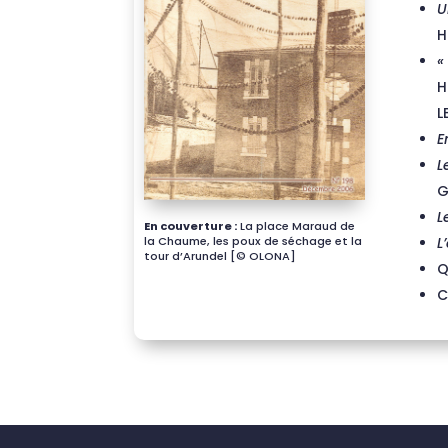
U
H
«
H
L
E
L
G
L
En couverture :
La place Maraud de
L
la Chaume, les poux de séchage et la
tour d’Arundel [© OLONA]
Q
C