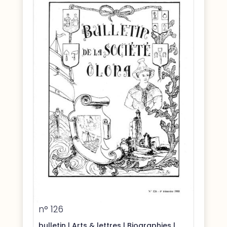
n° 126
bulletin
|
Arts & lettres
|
Biographies
|