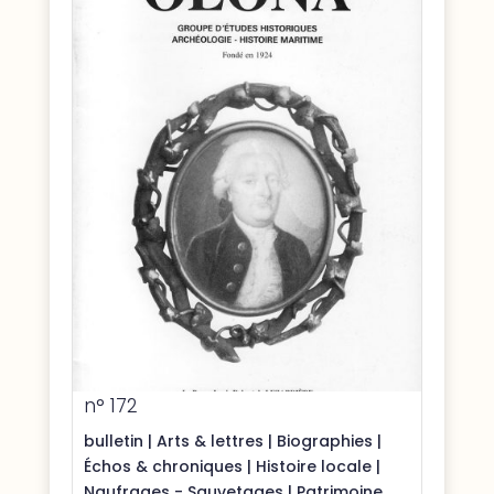
n° 172
bulletin
|
Arts & lettres
|
Biographies
|
Échos & chroniques
|
Histoire locale
|
Naufrages - Sauvetages
|
Patrimoine