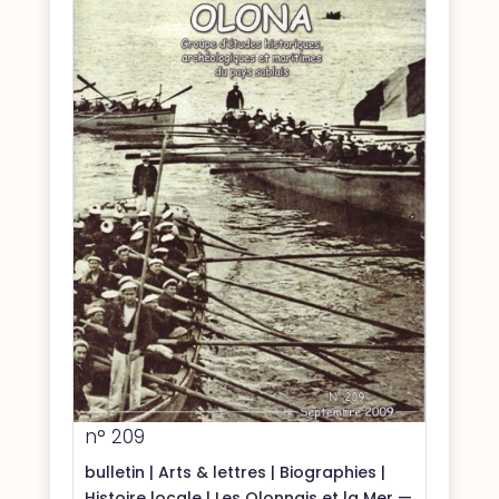
n° 209
bulletin
|
Arts & lettres
|
Biographies
|
Histoire locale
|
Les Olonnais et la Mer —